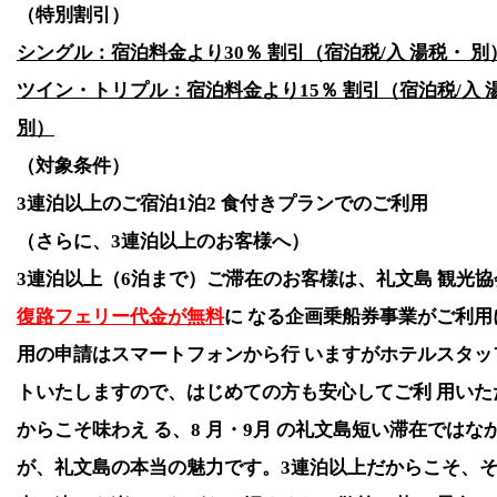
【５月限定：朝活プラン】コリンシアンスタッフと行
（特別割引）
ス。澄んだ空気の中、湖のまわりを歩きながらゆっくり
シングル：宿泊料金より
30
％ 割引（宿泊税
/
入 湯税・ 別
んか？ ※参加費無料。５時30頃出発。朝食時間までに
ツイン・トリプル：宿泊料金より
15
％ 割引（宿泊税
/
入 
人のお客様限定です。ご参加希望のお客様は、ご予約
別）
記入をお願いします。
（対象条件）
2026/03/01
3
連泊以上のご宿泊
1
泊
2
食付きプランでのご利用
【５月限定】多くの方へコリンシアンのお料理を召し
（さらに、
3
連泊以上のお客様へ）
たく、お料理少なめコンパクト プランをご案内します
3
連泊以上（
6
泊まで）ご滞在のお客様は、礼文島 観光
「ご予約・お問い合わせ」からご確認ください。
復路フェリー代金が無料
に なる企画乗船券事業がご利
2026/01/01
用の申請はスマートフォンから行 いますがホテルスタッ
新年あけましておめでとうございます。2026年の営業は
トいたしますので、はじめての方も安心してご利 用いた
日から10月20日となっております。本年も どうぞよ
からこそ味わえ る、
8
月・
9
月 の礼文島短い滞在ではな
ます。
が、礼文島の本当の魅力です。
3
連泊以上だからこそ、そ