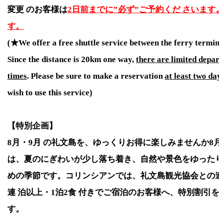
【7月空室状況】いつもたくさんのご予約をありがとう
変更 のお客様は
2日前までに”必ず”ご予約くだ さいま
なきれいな7月のご案内です。7月中旬以降はまだ 空室
す。
予約お待ちしています。
(★We offer a free shuttle service between the ferry termin
2026/05/15
Since the distance is 20km one way,
there are limited depa
【6月空室状況】いつもたくさんのご予約をありがとう
times
. Please be sure to make a reservation
at least two da
なきれいな6月のご案内です。6月1日、6日、7 日、15日
wish to use this service)
少し空きがございます。ご予約お待ちしています。
2026/04/26
【特別企画】
【6月以降ご案内】多くの方へリーズナブルにコリンシ
8
月・
9
月 の礼文島を、ゆっくりお得に楽しみませんか
8
し上がりいただける、お料理少なめコンパクトプラ ン
は、夏のにぎわいが少し落ち着き、自然や景色をゆったり
詳しい内容はお問い合わせページまたはお電話にてお
めの季節です。コリンシアンでは、礼文島観光協会との連
い。
連 泊以上・
1
泊
2
食 付きでご宿泊のお客様へ、特別割引
2026/03/11
す。