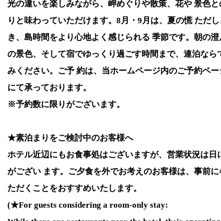
2025/10/27
光の違いを楽しみながら、岬めぐりや散策、花や 景色と
2026年の営業は5月1日から10月20日となっておりま
りと味わっていただけます。
8
月・
9
月は、夏の慌 ただ
り中ですので皆様のお越しをお待ちしてお ります。
き、島時間をより心地よく感じられる 季節です。朝の澄
2025/10/20
の景色、そして宿でゆっくり過ごす時間まで、連泊なら
本年度の営業は終了致しました。ご利用いただきあり
みください。ご予 約は、当ホームページ内のご予約ペー
た。来年もよろしくお願い致します。
にて承っております。
2025/7/2
※予約数に限りがございます。
＊期間限定＊星空観賞会開催9月13日～9月25日（18
20名様参加可能です。ぜひこの機会にご参 加くださ 
★素泊まりをご検討中のお客様へ
ます。
ホテル近辺にもお食事処はございますが、営業状況は日
がござい ます。ご夕食を外でお考えのお客様は、事前に
ただくことをおすすめいたします。
(★For guests considering a room-only stay: