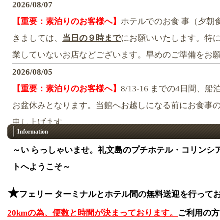
2026/08/07
【重要：素泊りのお客様へ】
ホテルでのお食 事（夕朝
きましては、
当日の９時まで
にお願いいたします。特
業していないお店などございます。早めのご準備をお
2026/08/05
【重要：素泊りのお客様へ】
8/13-16 までの4日間
お盆休みとなります。当館へお越しになる前にお食事
申し上げます。
Information
2026/07/01
～い らっしゃいませ。礼文島のプチホテル・コリンシア
【8月空室状況】いつもたくさんのご予約をありがとう
トへようこそ～
の主役が変わる8月のご案内です。まだ空室がござ いま
ちしています。
★
フェリー ターミナルとホテル間の無料送迎を行って
2026/05/27
20kmの為、便数と時間が決まっております。
ご利用の方