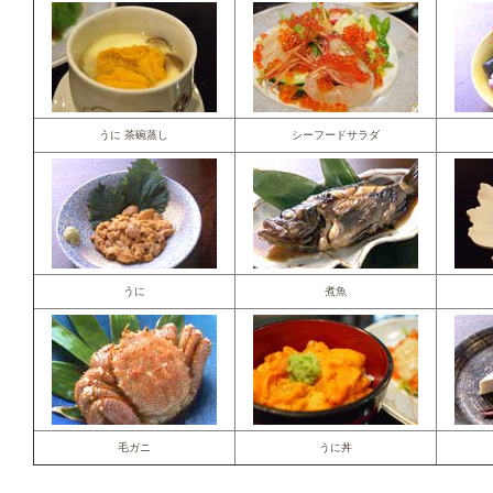
うに 茶碗蒸し
シーフードサラダ
うに
煮魚
毛ガニ
うに丼