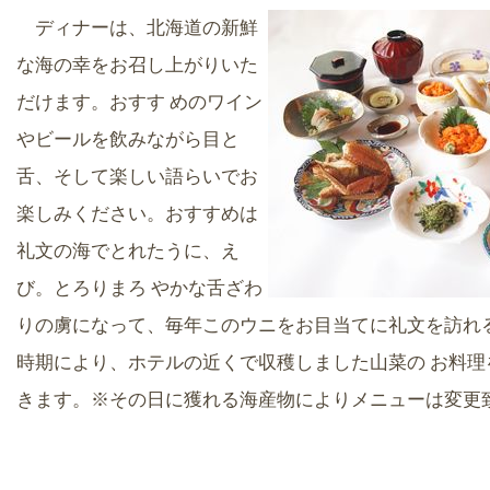
ディナーは、北海道の新鮮
な海の幸をお召し上がりいた
だけます。おすす めのワイン
やビールを飲みながら目と
舌、そして楽しい語らいでお
楽しみください。おすすめは
礼文の海でとれたうに、え
び。とろりまろ やかな舌ざわ
りの虜になって、毎年このウニをお目当てに礼文を訪れ
時期により、ホテルの近くで収穫しました山菜の お料理
きます。※その日に獲れる海産物によりメニューは変更